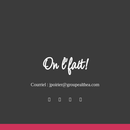
On l'fait!
Courriel :
jpoirier@groupealthea.com